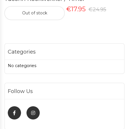
Origina
Curren
€
17.95
€
24.95
Out of stock
price
price
was:
is:
€24.95.
€17.95.
Categories
No categories
Follow Us