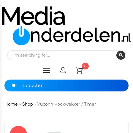
0
Producten
Home
»
Shop
»
Yuconn Kookwekker / Timer