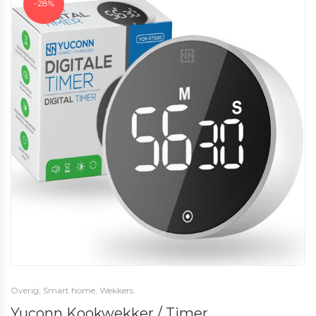
-28%
Overig
,
Smart home
,
Wekkers
Yuconn Kookwekker / Timer