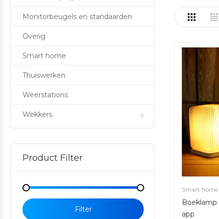
Monitorbeugels en standaarden
Overig
Smart home
Thuiswerken
Weerstations
Wekkers
Product Filter
Smart home
Min
Max
Boeklamp 
price
price
Filter
app