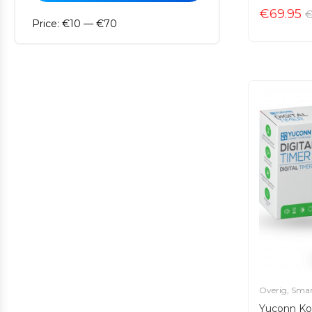
€
69.95
Price:
€10
—
€70
Overig
,
Smar
Yuconn Ko