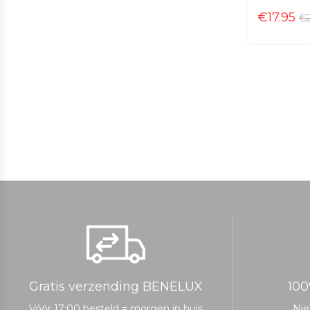
€
17.95
€
Gratis verzending BENELUX
100
Vóór 17:00 besteld = morgen in huis
Nie