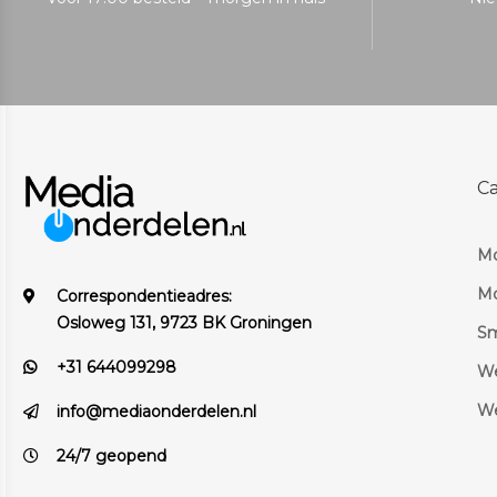
C
Mo
Mo
Correspondentieadres:
Osloweg 131, 9723 BK Groningen
S
+31 644099298
We
We
info@mediaonderdelen.nl
24/7 geopend