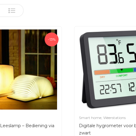
-13%
Smart home
,
Weerstations
Leeslamp – Bediening via
Digitale hygrometer voor 
zwart