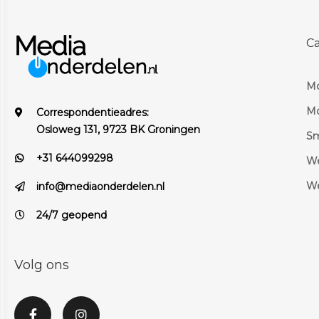
C
Mo
Mo
Correspondentieadres:
Osloweg 131, 9723 BK Groningen
S
+31 644099298
We
We
info@mediaonderdelen.nl
24/7 geopend
Volg ons