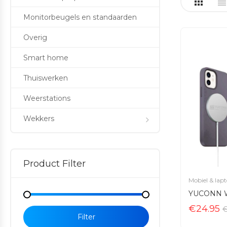
Monitorbeugels en standaarden
Overig
Smart home
Thuiswerken
Weerstations
Wekkers
Product Filter
Mobiel & lapt
YUCONN Wi
Min
Max
€
24.95
price
price
Filter