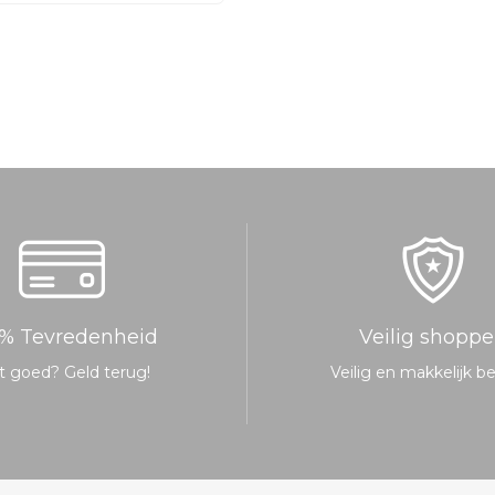
was:
is:
€39.95.
€24.95.
% Tevredenheid
Veilig shopp
t goed? Geld terug!
Veilig en makkelijk b