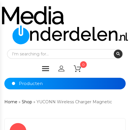
0
Producten
Home
»
Shop
»
YUCONN Wireless Charger Magnetic