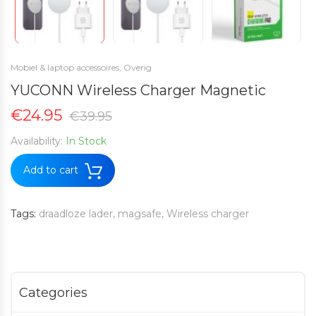
Mobiel & laptop accessoires
,
Overig
YUCONN Wireless Charger Magnetic
Original
Current
€
24.95
€
39.95
price
price
Availability:
In Stock
was:
is:
€39.95.
€24.95.
Add to cart
Tags:
draadloze lader
magsafe
Wireless charger
Categories